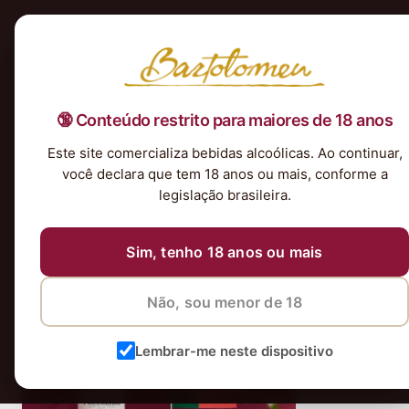
Início
Nossa Seleção
Tintos
Brancos
Espumantes
Rosés
Kits & P
🔞 Conteúdo restrito para maiores de 18 anos
Produto-Solo300x400
Este site comercializa bebidas alcoólicas. Ao continuar,
você declara que tem 18 anos ou mais, conforme a
legislação brasileira.
Sim, tenho 18 anos ou mais
Não, sou menor de 18
Lembrar-me neste dispositivo