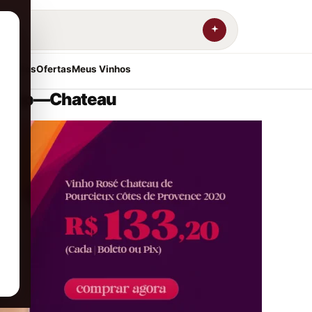
resentes
Ofertas
Meus Vinhos
sktop—Chateau