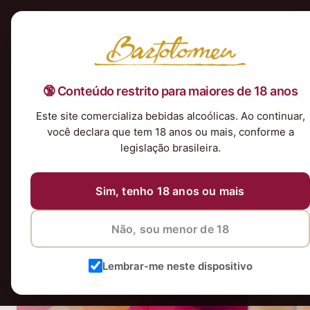
Início
Nossa Seleção
Tintos
Brancos
Espumantes
Rosés
Kits & P
🔞 Conteúdo restrito para maiores de 18 anos
Campanha-Verano-selectbanner-de
Este site comercializa bebidas alcoólicas. Ao continuar,
você declara que tem 18 anos ou mais, conforme a
legislação brasileira.
Sim, tenho 18 anos ou mais
Não, sou menor de 18
Lembrar-me neste dispositivo