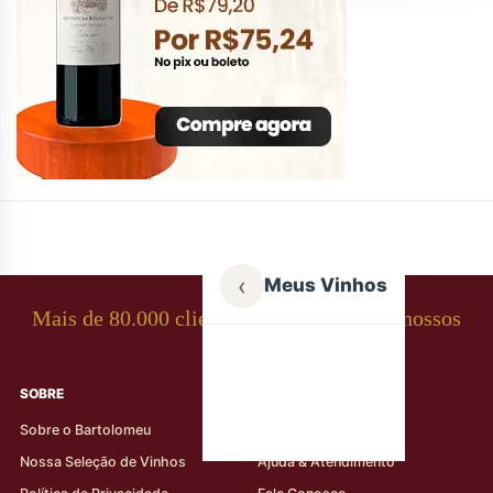
‹
Meus Vinhos
Mais de 80.000 clientes apaixonados por nossos
rótulos
SOBRE
AJUDA AO CLIENTE
Sobre o Bartolomeu
Minha Conta
Nossa Seleção de Vinhos
Ajuda & Atendimento