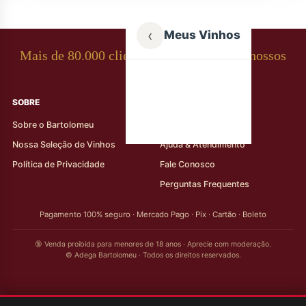
‹
Meus Vinhos
Mais de 80.000 clientes apaixonados por nossos
rótulos
SOBRE
AJUDA AO CLIENTE
Sobre o Bartolomeu
Minha Conta
Nossa Seleção de Vinhos
Ajuda & Atendimento
Política de Privacidade
Fale Conosco
Perguntas Frequentes
Pagamento 100% seguro · Mercado Pago · Pix · Cartão · Boleto
🔞 Venda proibida para menores de 18 anos · Aprecie com moderação.
© Adega Bartolomeu · Todos os direitos reservados.