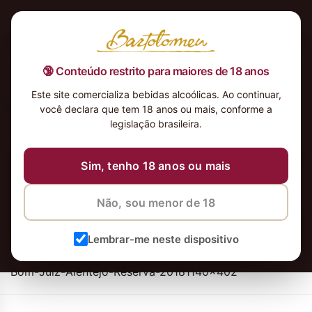
🔞 Conteúdo restrito para maiores de 18 anos
Este site comercializa bebidas alcoólicas. Ao continuar,
Bom-Juiz-Alentejo-Reserva-
você declara que tem 18 anos ou mais, conforme a
20181140×402
legislação brasileira.
Sim, tenho 18 anos ou mais
Não, sou menor de 18
Lembrar-me neste dispositivo
Bom-Juiz-Alentejo-Reserva-20181140×402