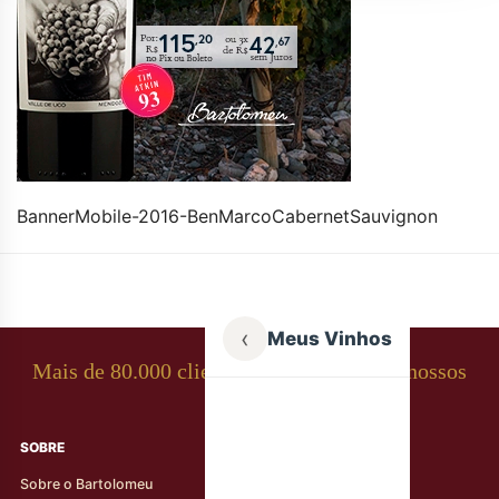
BannerMobile-2016-BenMarcoCabernetSauvignon
‹
Meus Vinhos
Mais de 80.000 clientes apaixonados por nossos
rótulos
SOBRE
AJUDA AO CLIENTE
Sobre o Bartolomeu
Minha Conta