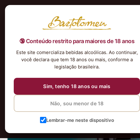
Início
Nossa Seleção
Tintos
Brancos
Espumantes
Rosés
Kits & P
🔞 Conteúdo restrito para maiores de 18 anos
BannerDesktop-NamoradosTradicion
Este site comercializa bebidas alcoólicas. Ao continuar,
você declara que tem 18 anos ou mais, conforme a
legislação brasileira.
Sim, tenho 18 anos ou mais
Não, sou menor de 18
Lembrar-me neste dispositivo