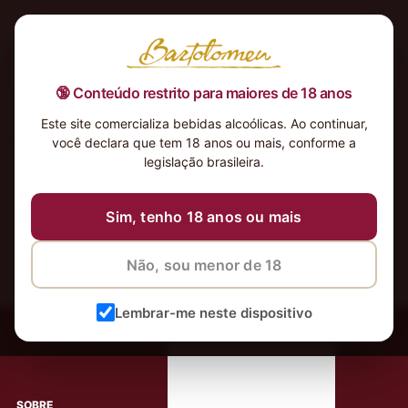
🔞 Conteúdo restrito para maiores de 18 anos
Este site comercializa bebidas alcoólicas. Ao continuar,
Nothing Found
você declara que tem 18 anos ou mais, conforme a
It seems we can’t find what you’re looking for. Perhaps
legislação brasileira.
searching can help.
Sim, tenho 18 anos ou mais
Não, sou menor de 18
Lembrar-me neste dispositivo
‹
Meus Vinhos
Mais de 80.000 clientes apaixonados por nossos
rótulos
SOBRE
AJUDA AO CLIENTE