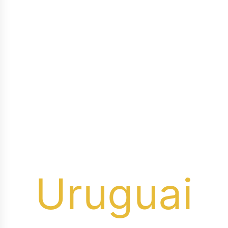
experiência autêntica e cativante
para os amantes da bebida.
Explore
a diversidade vinícola de
Portugal e desfrute do melhor
que esse país tem a oferecer.
O
Uruguai