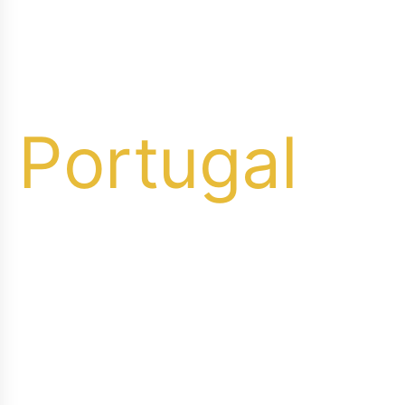
vinhos de alta
qualidade.
Portugal
é um país com uma rica tradição
vinícola e diversas regiões
produtoras. Seus vinhos são
conhecidos pela qualidade e
variedade, incluindo os renomados
Vinhos do Porto e Vinhos Verdes.
Com sabores e aromas únicos, os
vinhos portugueses oferecem uma