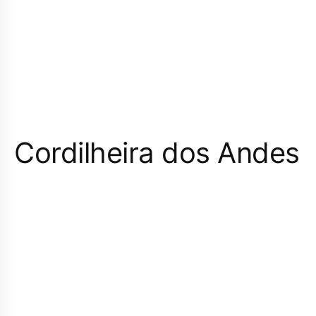
surpresas
que cada garrafa
reserva.
A
Cordilheira dos Andes
exerce sua influência nos vinhedos,
proporcionando condições ideais
para o
cultivo das uvas.
O contraste entre o calor do verão e
o frescor das noites resulta em