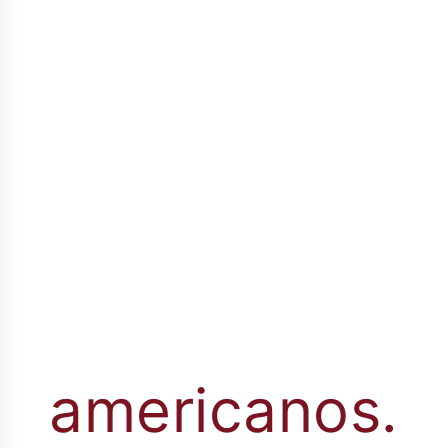
espanhóis uma qualidade
incomparável e
um sabor que
encanta os paladares mais
exigentes.
Descubra todo o fascínio desses
rótulos e
renda-se ao encanto da
Espanha
em cada gole.
Descubra a riqueza
dos vinhos
americanos.