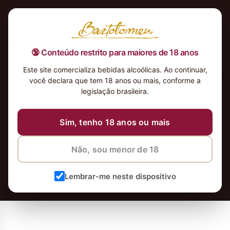
argentino
🔞 Conteúdo restrito para maiores de 18 anos
s
Este site comercializa bebidas alcoólicas. Ao continuar,
vinhos
você declara que tem 18 anos ou mais, conforme a
legislação brasileira.
Os
são como a natureza em uma taça,
Sim, tenho 18 anos ou mais
cultivados em
um clima árido e
ensolarado, sem intervenções
Não, sou menor de 18
artificiais.
Lembrar-me neste dispositivo
Cada gole é uma
experiência autênti
e verdadeira.