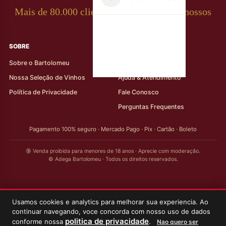
Mais de 80.000 clientes apaixonados por nossos
rótulos
SOBRE
AJUDA AO CLIENTE
Sobre o Bartolomeu
Minha Conta
Nossa Seleção de Vinhos
Ajuda & Atendimento
Política de Privacidade
Fale Conosco
Perguntas Frequentes
Pagamento 100% seguro · Mercado Pago · Pix · Cartão · Boleto
🔞 Venda proibida para menores de 18 anos · Aprecie com moderação.
© Adega Bartolomeu · Todos os direitos reservados.
Usamos cookies e analytics para melhorar sua experiencia. Ao
continuar navegando, voce concorda com nosso uso de dados
politica de privacidade
conforme nossa
.
Nao quero ser