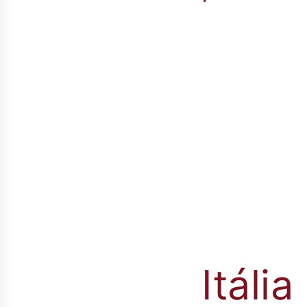
com sabores, cores e aromas únicos.
Sua tradição e expertise na
viticultura resultam em
vinhos de
qualidade excepcional
.
Descubra o legado francês e
encante-se
com a excelência de
suas criações vínicas.
Itália