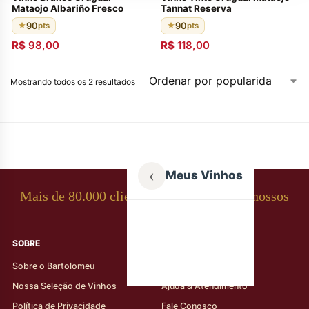
Mataojo Albariño Fresco
Tannat Reserva
90
90
★
pts
★
pts
R$
98,00
R$
118,00
Mostrando todos os 2 resultados
‹
Meus Vinhos
Mais de 80.000 clientes apaixonados por nossos
rótulos
SOBRE
AJUDA AO CLIENTE
Sobre o Bartolomeu
Minha Conta
Nossa Seleção de Vinhos
Ajuda & Atendimento
Política de Privacidade
Fale Conosco