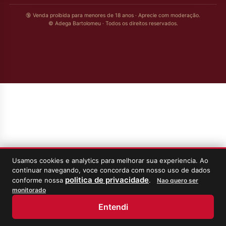
🔞 Venda proibida para menores de 18 anos · Aprecie com moderação.
© Adega Bartolomeu · Todos os direitos reservados.
Usamos cookies e analytics para melhorar sua experiencia. Ao
continuar navegando, voce concorda com nosso uso de dados
politica de privacidade
conforme nossa
.
Nao quero ser
monitorado
Entendi
Início
Loja
Meus Vinhos
Minha Conta