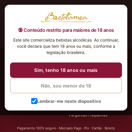
🔞 Conteúdo restrito para maiores de 18 anos
Este site comercializa bebidas alcoólicas. Ao continuar,
você declara que tem 18 anos ou mais, conforme a
‹
Meus Vinhos
legislação brasileira.
Mais de 80.000 clientes apaixonados por nossos
rótulos
Sim, tenho 18 anos ou mais
SOBRE
AJUDA AO CLIENTE
Não, sou menor de 18
Sobre o Bartolomeu
Minha Conta
Nossa Seleção de Vinhos
Ajuda & Atendimento
Lembrar-me neste dispositivo
Política de Privacidade
Fale Conosco
Perguntas Frequentes
Pagamento 100% seguro · Mercado Pago · Pix · Cartão · Boleto