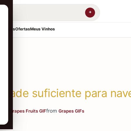
resentes
Ofertas
Meus Vinhos
idade suficiente para nave
from
Grapes Fruits GIF
Grapes GIFs