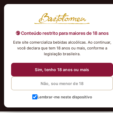
Início
Nossa Seleção
Tintos
Brancos
Espumantes
Rosés
Kits & P
🔞 Conteúdo restrito para maiores de 18 anos
Este site comercializa bebidas alcoólicas. Ao continuar,
você declara que tem 18 anos ou mais, conforme a
legislação brasileira.
Sim, tenho 18 anos ou mais
Você não tem 
Não, sou menor de 18
Lembrar-me neste dispositivo