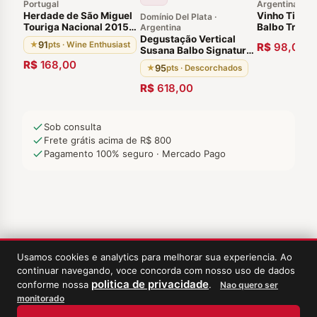
Portugal
Argentina
Herdade de São Miguel
Vinho Tinto 
Domínio Del Plata ·
Touriga Nacional 2015
Balbo Tradic
Argentina
Vinho Portugês Alentejo
Blend Mendo
Degustação Vertical
91
★
pts · Wine Enthusiast
R$
98,00
Susana Balbo Signature
Brioso 03 Garrafas 95
R$
168,00
95
★
pts · Descorchados
pontos Região Agrelo,
Luján de Cuyo Agentina
R$
618,00
Sob consulta
Frete grátis acima de R$ 800
Pagamento 100% seguro · Mercado Pago
Usamos cookies e analytics para melhorar sua experiencia. Ao
continuar navegando, voce concorda com nosso uso de dados
politica de privacidade
conforme nossa
.
Nao quero ser
monitorado
‹
Meus Vinhos