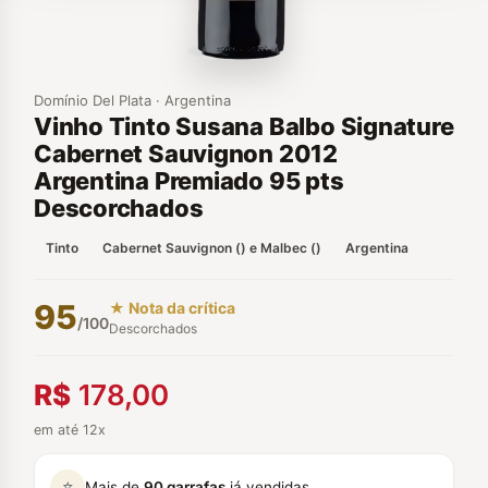
Domínio Del Plata · Argentina
Vinho Tinto Susana Balbo Signature
Cabernet Sauvignon 2012
Argentina Premiado 95 pts
Descorchados
Tinto
Cabernet Sauvignon () e Malbec ()
Argentina
95
★ Nota da crítica
/100
Descorchados
R$
178,00
em até 12x
⭐
Mais de
90 garrafas
já vendidas