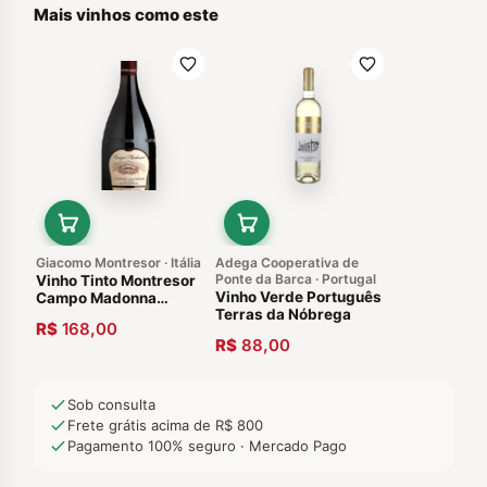
Mais vinhos como este
Giacomo Montresor · Itália
Adega Cooperativa de
Ponte da Barca · Portugal
Vinho Tinto Montresor
Vinho Verde Português
Campo Madonna
Terras da Nóbrega
Cabernet Sauvignon
R$
168,00
2014 Vêneto itália
R$
88,00
Sob consulta
Frete grátis acima de R$ 800
Pagamento 100% seguro · Mercado Pago