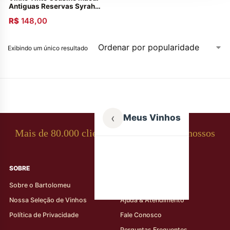
Antiguas Reservas Syrah
2012
R$
148,00
Exibindo um único resultado
‹
Meus Vinhos
Mais de 80.000 clientes apaixonados por nossos
rótulos
SOBRE
AJUDA AO CLIENTE
Sobre o Bartolomeu
Minha Conta
Nossa Seleção de Vinhos
Ajuda & Atendimento
Política de Privacidade
Fale Conosco
Perguntas Frequentes