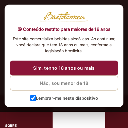
🔞 Conteúdo restrito para maiores de 18 anos
Este site comercializa bebidas alcoólicas. Ao continuar,
você declara que tem 18 anos ou mais, conforme a
Nenhum produto foi encontrado para a sua seleção.
legislação brasileira.
Sim, tenho 18 anos ou mais
Não, sou menor de 18
‹
Meus Vinhos
Lembrar-me neste dispositivo
Mais de 80.000 clientes apaixonados por nossos
rótulos
SOBRE
AJUDA AO CLIENTE