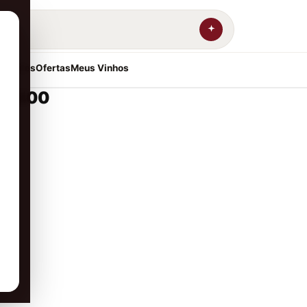
resentes
Ofertas
Meus Vinhos
00x400