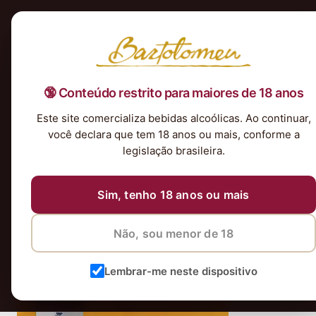
Início
Nossa Seleção
Tintos
Brancos
Espumantes
Rosés
Kits & P
🔞 Conteúdo restrito para maiores de 18 anos
Vinho Tinto Herdade de São Miguel3
Este site comercializa bebidas alcoólicas. Ao continuar,
você declara que tem 18 anos ou mais, conforme a
legislação brasileira.
Sim, tenho 18 anos ou mais
Não, sou menor de 18
Lembrar-me neste dispositivo