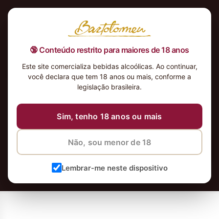
🔞 Conteúdo restrito para maiores de 18 anos
Este site comercializa bebidas alcoólicas. Ao continuar,
Cedro-do-Noval-20101140×402
você declara que tem 18 anos ou mais, conforme a
legislação brasileira.
Sim, tenho 18 anos ou mais
Não, sou menor de 18
Lembrar-me neste dispositivo
Cedro-do-Noval-20101140×402