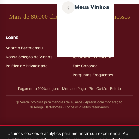
‹
Meus Vinhos
Mais de 80.000 clientes apaixonados por nossos
rótulos
SOBRE
AJUDA AO CLIENTE
Sobre o Bartolomeu
Minha Conta
Nossa Seleção de Vinhos
Ajuda & Atendimento
Política de Privacidade
Fale Conosco
Perguntas Frequentes
Pagamento 100% seguro · Mercado Pago · Pix · Cartão · Boleto
🔞 Venda proibida para menores de 18 anos · Aprecie com moderação.
© Adega Bartolomeu · Todos os direitos reservados.
Usamos cookies e analytics para melhorar sua experiencia. Ao