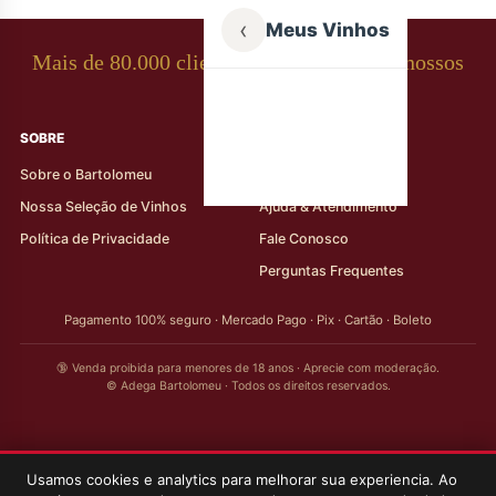
‹
Meus Vinhos
Mais de 80.000 clientes apaixonados por nossos
rótulos
SOBRE
AJUDA AO CLIENTE
Sobre o Bartolomeu
Minha Conta
Nossa Seleção de Vinhos
Ajuda & Atendimento
Política de Privacidade
Fale Conosco
Perguntas Frequentes
Pagamento 100% seguro · Mercado Pago · Pix · Cartão · Boleto
🔞 Venda proibida para menores de 18 anos · Aprecie com moderação.
© Adega Bartolomeu · Todos os direitos reservados.
Usamos cookies e analytics para melhorar sua experiencia. Ao