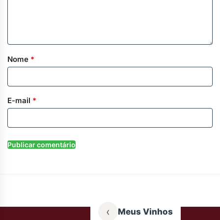
Nome
*
E-mail
*
‹
Meus Vinhos