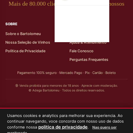
Mais de 80.000 clientes apaixonados por nossos
rótulos
SOBRE
AJUDA AO CLIENTE
Sobre o Bartolomeu
Minha Conta
Nossa Seleção de Vinhos
Ajuda & Atendimento
Política de Privacidade
Fale Conosco
Perguntas Frequentes
Pagamento 100% seguro · Mercado Pago · Pix · Cartão · Boleto
🔞 Venda proibida para menores de 18 anos · Aprecie com moderação.
© Adega Bartolomeu · Todos os direitos reservados.
Usamos cookies e analytics para melhorar sua experiencia. Ao
continuar navegando, voce concorda com nosso uso de dados
politica de privacidade
conforme nossa
.
Nao quero ser
monitorado