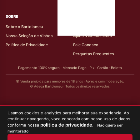
rótulos
SOBRE
AJUDA AO CLIENTE
Sobre o Bartolomeu
Minha Conta
Nossa Seleção de Vinhos
Ajuda & Atendimento
Política de Privacidade
Fale Conosco
Perguntas Frequentes
Pagamento 100% seguro · Mercado Pago · Pix · Cartão · Boleto
🔞 Venda proibida para menores de 18 anos · Aprecie com moderação.
© Adega Bartolomeu · Todos os direitos reservados.
Usamos cookies e analytics para melhorar sua experiencia. Ao
continuar navegando, voce concorda com nosso uso de dados
politica de privacidade
conforme nossa
.
Nao quero ser
monitorado