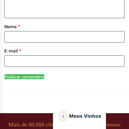
Nome
*
E-mail
*
‹
Meus Vinhos
Mais de 80.000 clientes apaixonados por nossos